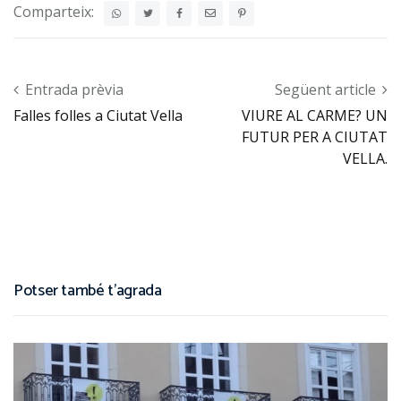
Comparteix:
Post navigation
Entrada prèvia
Següent article
Falles folles a Ciutat Vella
VIURE AL CARME? UN
FUTUR PER A CIUTAT
VELLA.
Potser també t'agrada