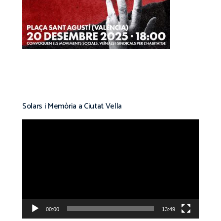
Solars i Memòria a Ciutat Vella
Reproductor
de
vídeo
00:00
13:49