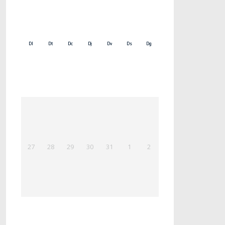
Dl
Dt
Dc
Dj
Dv
Ds
Dg
27
28
29
30
31
1
2