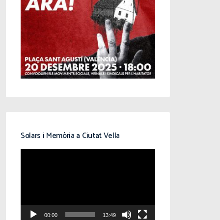
Solars i Memòria a Ciutat Vella
Reproductor
de
vídeo
00:00
13:49