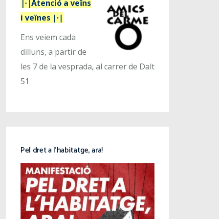
|·|Atenció a veïns
i veïnes |·|
Ens veiem cada
dilluns, a partir de
les 7 de la vesprada, al carrer de Dalt
51
Pel dret a l’habitatge, ara!