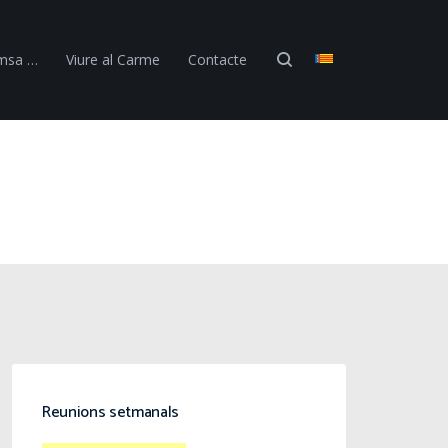
emsa …
Viure al Carme
Contacte
Reunions setmanals