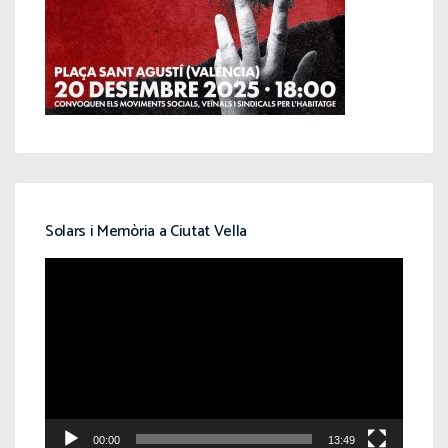
Solars i Memòria a Ciutat Vella
Reproductor
de
vídeo
00:00
13:49