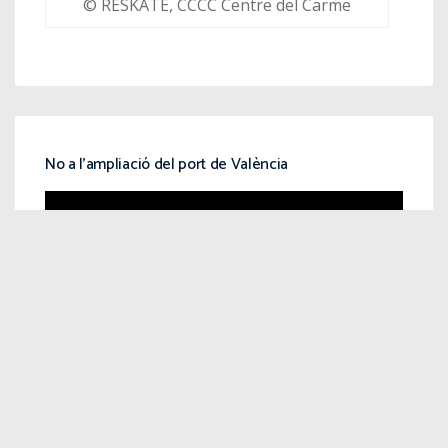
© RESKATE, CCCC Centre del Carme
No a l’ampliació del port de València
Reproductor
de
vídeo
00:00
02:00