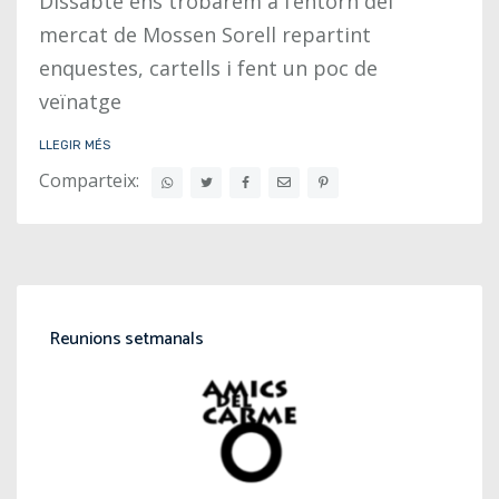
Dissabte ens trobarem a l’entorn del
mercat de Mossen Sorell repartint
enquestes, cartells i fent un poc de
veïnatge
LLEGIR MÉS
Comparteix:
Reunions setmanals