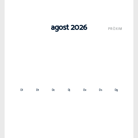
agost 2026
PRÒXIM
Dl
Dt
Dc
Dj
Dv
Ds
Dg