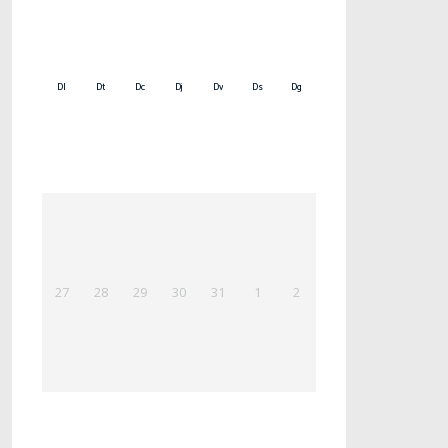
Dl
Dt
Dc
Dj
Dv
Ds
Dg
27
28
29
30
31
1
2