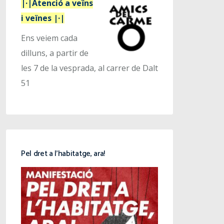
|·|Atenció a veïns
i veïnes |·|
Ens veiem cada
dilluns, a partir de
les 7 de la vesprada, al carrer de Dalt
51
Pel dret a l’habitatge, ara!