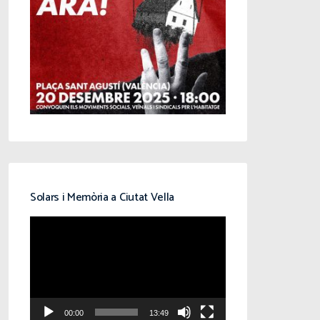
Solars i Memòria a Ciutat Vella
Reproductor
de
vídeo
00:00
13:49