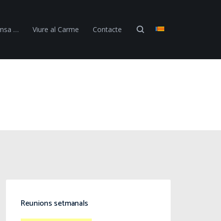
emsa …
Viure al Carme
Contacte
Reunions setmanals