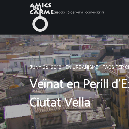
JUNY 26, 2018
EN
URBANISME
TAGS
PEP C
Veïnat en Perill d’E
Ciutat Vella