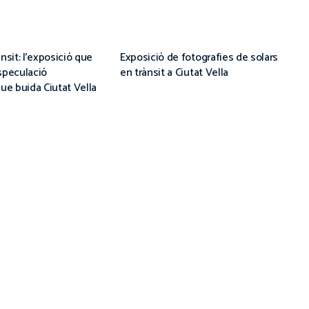
nsit: l’exposició que
Exposició de fotografies de solars
speculació
en trànsit a Ciutat Vella
que buida Ciutat Vella