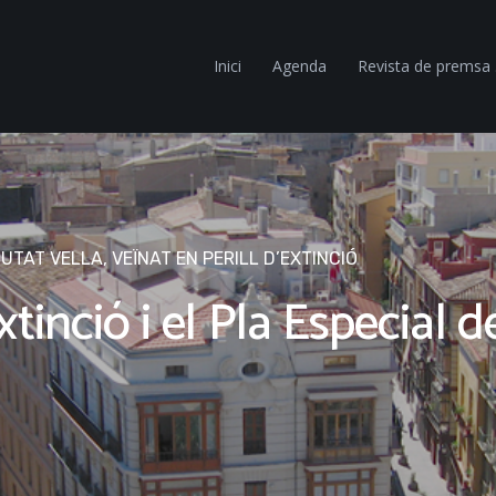
Inici
Agenda
Revista de premsa
IUTAT VELLA
,
VEÏNAT EN PERILL D’EXTINCIÓ
xtinció i el Pla Especial 