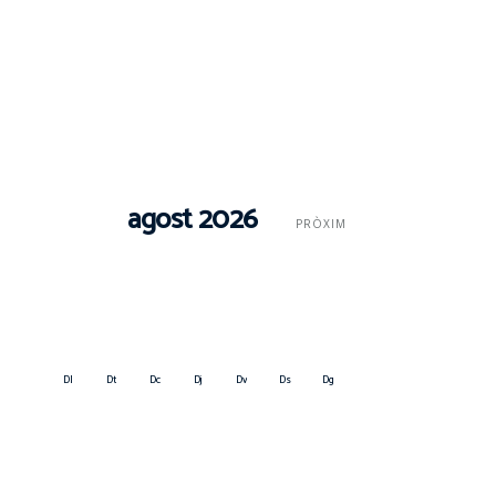
agost 2026
PRÒXIM
Dl
Dt
Dc
Dj
Dv
Ds
Dg