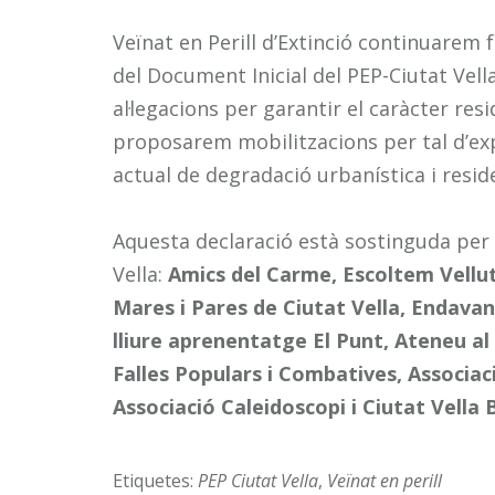
Veïnat en Perill d’Extinció continuarem
del Document Inicial del PEP-Ciutat Vel
al·legacions per garantir el caràcter resi
proposarem mobilitzacions per tal d’exp
actual de degradació urbanística i resid
Aquesta declaració està sostinguda per di
Vella:
Amics del Carme, Escoltem Vellute
Mares i Pares de Ciutat Vella, Endavant
lliure aprenentatge El Punt, Ateneu a
Falles Populars i Combatives, Associac
Associació Caleidoscopi i Ciutat Vella
Etiquetes:
PEP Ciutat Vella
,
Veïnat en perill