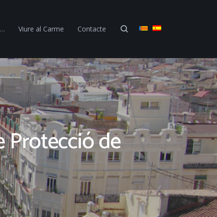
 …
Viure al Carme
Contacte
de Protecció de