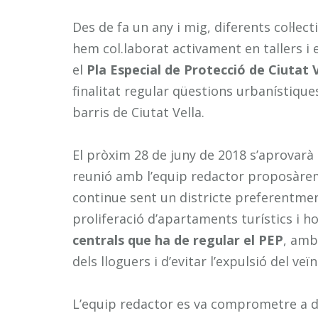
Des de fa un any i mig, diferents col·le
hem col.laborat activament en tallers i
el
Pla Especial de Protecció de Ciutat V
finalitat regular qüestions urbanístique
barris de Ciutat Vella.
El pròxim 28 de juny de 2018 s’aprovarà el
reunió amb l’equip redactor proposàrem
continue sent un districte preferentme
proliferació d’apartaments turístics i ho
centrals que ha de regular el PEP
, amb
dels lloguers i d’evitar l’expulsió del veïn
L’equip redactor es va comprometre a do