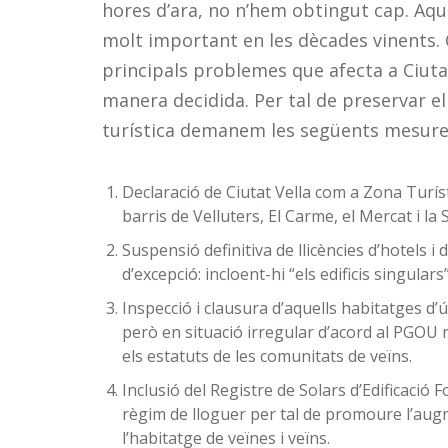
hores d’ara, no n’hem obtingut cap. Aque
molt important en les dècades vinents. C
principals problemes que afecta a Ciutat
manera decidida. Per tal de preservar el
turística demanem les següents mesure
Declaració de Ciutat Vella com a Zona Turíst
barris de Velluters, El Carme, el Mercat i l
Suspensió definitiva de llicències d’hotels i
d’excepció: incloent-hi “els edificis singulars
Inspecció i clausura d’aquells habitatges d’ú
però en situació irregular d’acord al PGOU mu
els estatuts de les comunitats de veïns.
Inclusió del Registre de Solars d’Edificació F
règim de lloguer per tal de promoure l’augme
l’habitatge de veïnes i veïns.