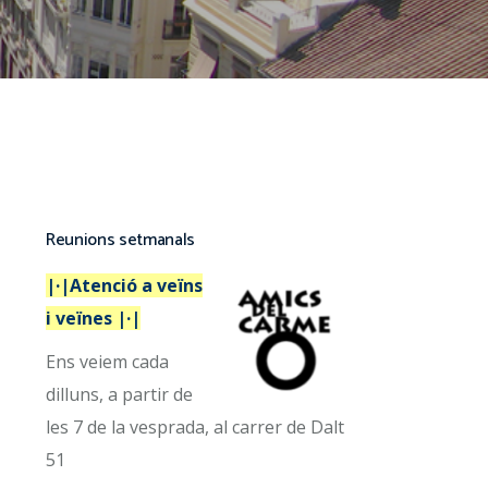
Reunions setmanals
|·|Atenció a veïns
i veïnes |·|
Ens veiem cada
dilluns, a partir de
les 7 de la vesprada, al carrer de Dalt
51