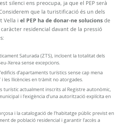
st silenci ens preocupa, ja que el PEP serà
onsiderem que la turistificació és un dels
 Vella i
el PEP ha de donar-ne solucions
de
 caràcter residencial davant de la pressió
s:
icament Saturada (ZTS), incloent la totalitat dels
a Seu-Xerea sense excepcions.
 d’edificis d’apartaments turístics sense cap mena
” i les llicències en tràmit no atorgades.
s turístic actualment inscrits al Registre autonòmic,
nicipal i l’exigència d’una autorització explícita en
orçosa i la catalogació de l’habitatge públic previst en
nt de població residencial i garantir l’accès a