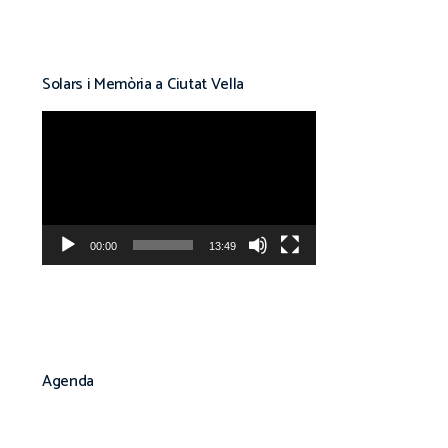
Solars i Memòria a Ciutat Vella
Reproductor
de
vídeo
00:00
13:49
Agenda