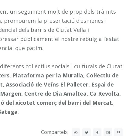
 fent un seguiment molt de prop dels tràmits
la, promourem la presentació d’esmenes i
dencial dels barris de Ciutat Vella i
ressar públicament el nostre rebuig a l’estat
encial que patim.
ferents col·lectius socials i culturals de Ciutat
rs, Plataforma per la Muralla, Col·lectiu de
, Associació de Veïns El Palleter, Espai de
l Margen, Centre de Dia Amaltea, Ca Revolta,
ió del xicotet comerç del barri del Mercat,
 Batega
.
Comparteix: