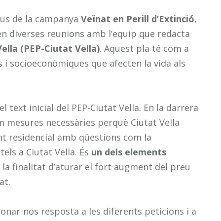
ctius de la campanya
Veïnat en Perill d’Extinció
,
 en diverses reunions amb l’equip que redacta
ella (PEP-Ciutat Vella)
. Aquest pla té com a
s i socioeconòmiques que afecten la vida als
 text inicial del PEP-Ciutat Vella. En la darrera
 mesures necessàries perquè Ciutat Vella
nt residencial amb qüestions com la
tels a Ciutat Vella. És
un dels elements
 la finalitat d’aturar el fort augment del preu
at.
nar-nos resposta a les diferents peticions i a