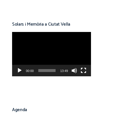
Solars i Memòria a Ciutat Vella
Reproductor
de
vídeo
00:00
13:49
Agenda