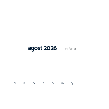
agost 2026
PRÒXIM
Dl
Dt
Dc
Dj
Dv
Ds
Dg