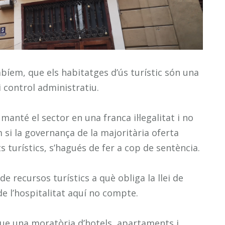
abíem, que els habitatges d’ús turístic són una
i control administratiu.
anté el sector en una franca il·legalitat i no
 si la governança de la majoritària oferta
s turístics, s’hagués de fer a cop de sentència.
e recursos turístics a què obliga la llei de
de l’hospitalitat aquí no compte.
que una moratòria d’hotels, apartaments i