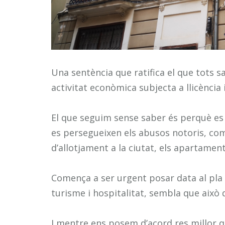
Una sentència que ratifica el que tots s
activitat econòmica subjecta a llicència 
El que seguim sense saber és perquè es m
es persegueixen els abusos notoris, com
d’allotjament a la ciutat, els apartament
Comença a ser urgent posar data al pla d
turisme i hospitalitat, sembla que això 
I mentre ens posem d’acord res millor 