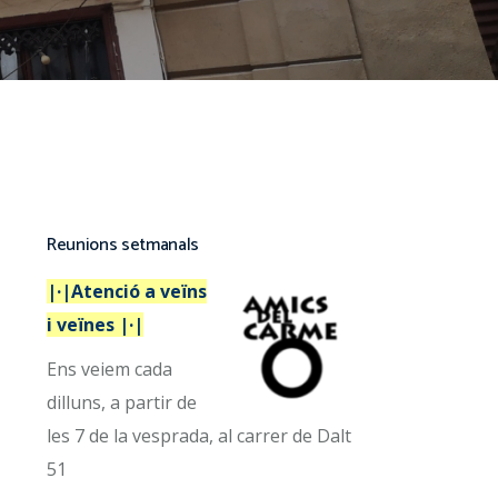
Reunions setmanals
|·|Atenció a veïns
i veïnes |·|
Ens veiem cada
dilluns, a partir de
les 7 de la vesprada, al carrer de Dalt
51