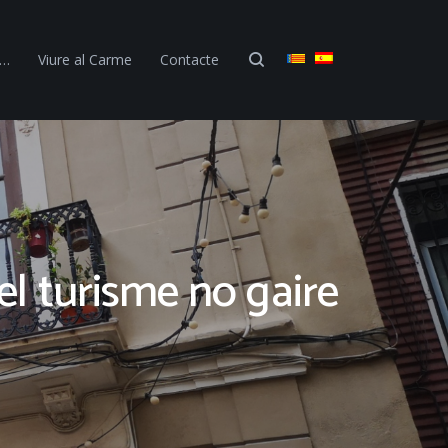
 …
Viure al Carme
Contacte
el turisme no gaire