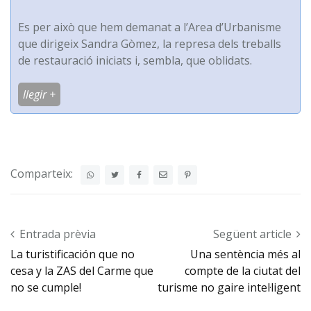
Es per això que hem demanat a l’Area d’Urbanisme
que dirigeix Sandra Gòmez, la represa dels treballs
de restauració iniciats i, sembla, que oblidats.
llegir +
Comparteix:
Post navigation
Entrada prèvia
Següent article
La turistificación que no
Una sentència més al
cesa y la ZAS del Carme que
compte de la ciutat del
no se cumple!
turisme no gaire intel·ligent