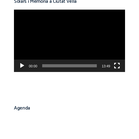
Solars i Memòria a Ciutat Vella
Reproductor
de
vídeo
00:00
13:49
Agenda