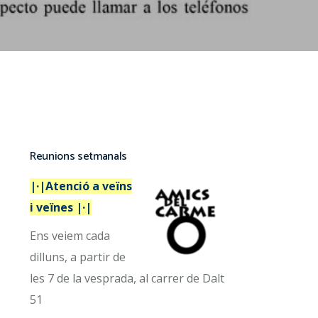
Reunions setmanals
|·|Atenció a veïns
i veïnes |·|
Ens veiem cada
dilluns, a partir de
les 7 de la vesprada, al carrer de Dalt
51