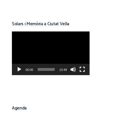
Solars i Memòria a Ciutat Vella
Reproductor
de
vídeo
00:00
13:49
Agenda