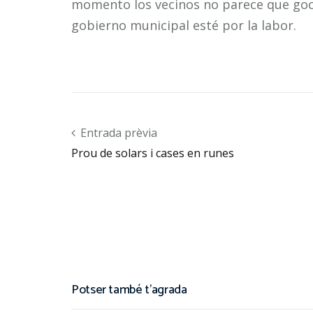
momento los vecinos no parece que goc
gobierno municipal esté por la labor.
Post navigation
Entrada prèvia
Prou de solars i cases en runes
Potser també t'agrada