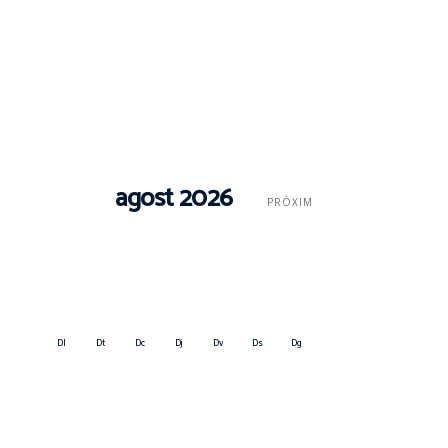
agost 2026
PRÒXIM
Dl
Dt
Dc
Dj
Dv
Ds
Dg