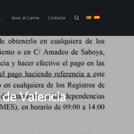
 …
Viure al Carme
Contacte
 de Valencia