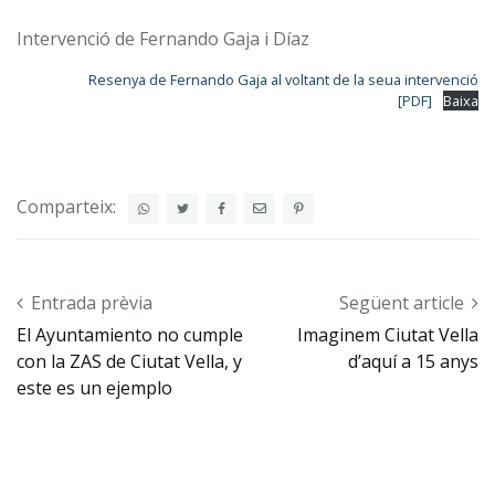
Intervenció de Fernando Gaja i Díaz
Resenya de Fernando Gaja al voltant de la seua intervenció
[PDF]
Baixa
Comparteix:
Post navigation
Entrada prèvia
Següent article
El Ayuntamiento no cumple
Imaginem Ciutat Vella
con la ZAS de Ciutat Vella, y
d’aquí a 15 anys
este es un ejemplo