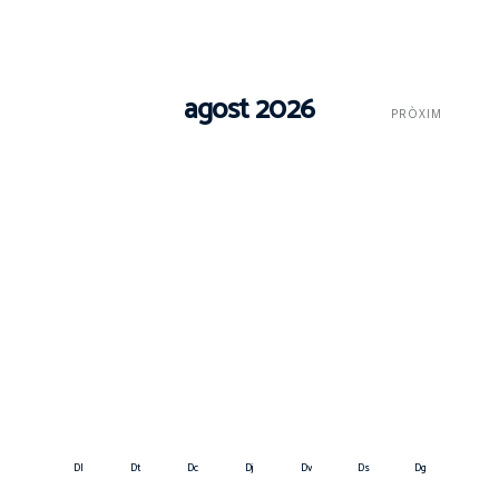
agost 2026
PRÒXIM
Dl
Dt
Dc
Dj
Dv
Ds
Dg