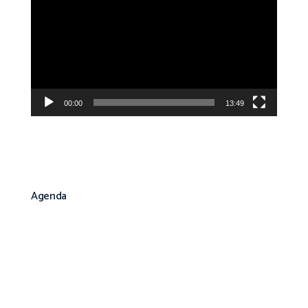
de
vídeo
00:00
13:49
Agenda