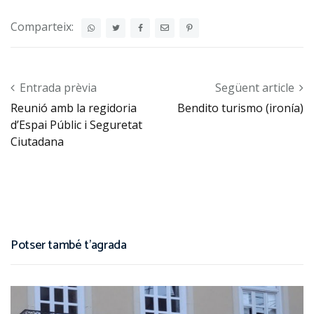
Comparteix:
Post navigation
Entrada prèvia
Següent article
Reunió amb la regidoria
Bendito turismo (ironía)
d’Espai Públic i Seguretat
Ciutadana
Potser també t'agrada