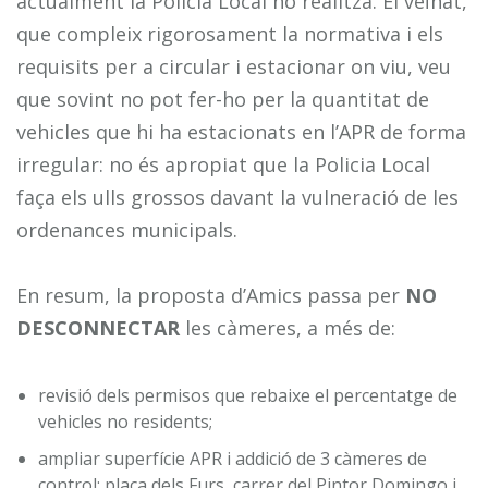
actualment la Policia Local no realitza. El veïnat,
que compleix rigorosament la normativa i els
requisits per a circular i estacionar on viu, veu
que sovint no pot fer-ho per la quantitat de
vehicles que hi ha estacionats en l’APR de forma
irregular: no és apropiat que la Policia Local
faça els ulls grossos davant la vulneració de les
ordenances municipals.
En resum, la proposta d’Amics passa per
NO
DESCONNECTAR
les càmeres, a més de:
revisió dels permisos que rebaixe el percentatge de
vehicles no residents;
ampliar superfície APR i addició de 3 càmeres de
control: plaça dels Furs, carrer del Pintor Domingo i