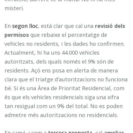
misteri.
En
segon lloc
, està clar que cal una
revisió dels
permisos
que rebaixe el percentatge de
vehicles no residents, i les dades ho confirmen.
Actualment, hi ha uns 44.000 vehicles
autoritzats, dels quals només el 9% són de
residents. Açò ens posa en alerta de manera
clara que el triatge d’autoritzacions no funciona
bé. Si és una Àrea de Prioritat Residencial, com
és que els vehicles residencials siga una xifra
tan resigual com un 9% del total. No es poden
admetre més autoritzacions no residencials.
En canvi, i com a
tercera proposta
, cal
ampliar