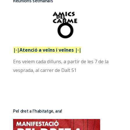
Reunions setmanals
|·|Atenció a veïns i veïnes |·|
Ens veiem cada dilluns, a partir de les 7 de la
vesprada, al carrer de Dalt 51
Pel dret a l’habitatge, ara!