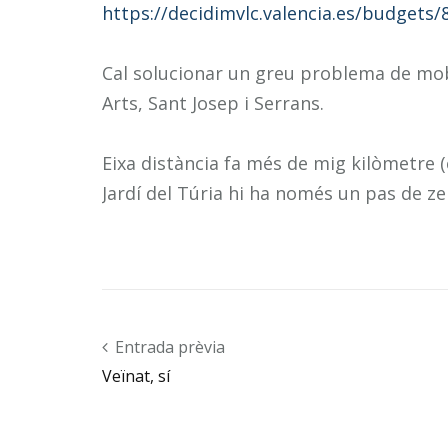
https://decidimvlc.valencia.es/budgets
Cal solucionar un greu problema de mobi
Arts, Sant Josep i Serrans.
Eixa distància fa més de mig kilòmetre 
Jardí del Túria hi ha només un pas de ze
Post navigation
Entrada prèvia
Veïnat, sí