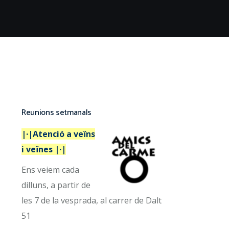
Reunions setmanals
|·|Atenció a veïns
i veïnes |·|
Ens veiem cada
dilluns, a partir de
les 7 de la vesprada, al carrer de Dalt
51