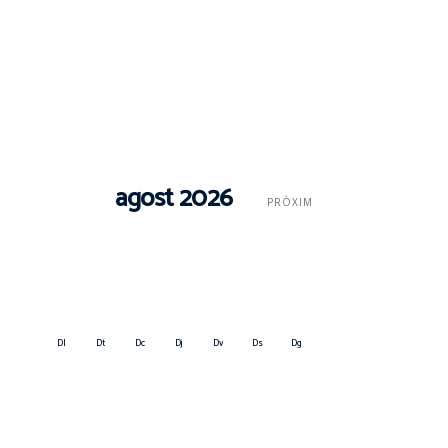
agost 2026
PRÒXIM
Dl
Dt
Dc
Dj
Dv
Ds
Dg