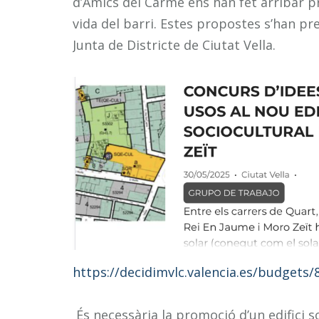
d’Amics del Carme ens han fet arribar p
vida del barri. Estes propostes s’han pre
Junta de Districte de Ciutat Vella.
https://decidimvlc.valencia.es/budgets
És necessària la promoció d’un edifici so