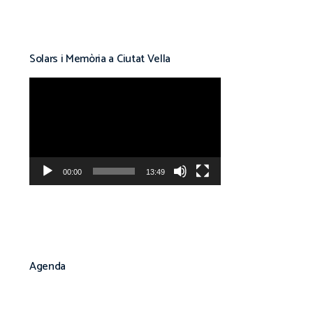
Solars i Memòria a Ciutat Vella
Reproductor
de
vídeo
00:00
13:49
Agenda