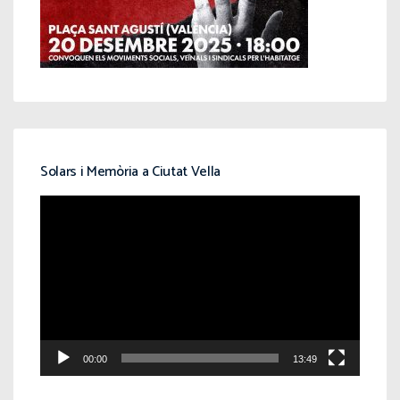
Solars i Memòria a Ciutat Vella
Reproductor
de
vídeo
00:00
13:49