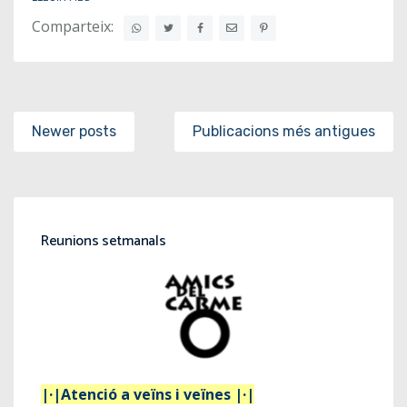
Comparteix:
Posts navigation
Newer posts
Publicacions més antigues
Reunions setmanals
|·|Atenció a veïns i veïnes |·|