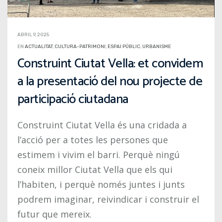
ABRIL 9, 2025
EN
ACTUALITAT
,
CULTURA-PATRIMONI
,
ESPAI PÚBLIC
,
URBANISME
Construint Ciutat Vella: et convidem
a la presentació del nou projecte de
participació ciutadana
Construint Ciutat Vella és una cridada a
l’acció per a totes les persones que
estimem i vivim el barri. Perquè ningú
coneix millor Ciutat Vella que els qui
l’habiten, i perquè només juntes i junts
podrem imaginar, reivindicar i construir el
futur que mereix.