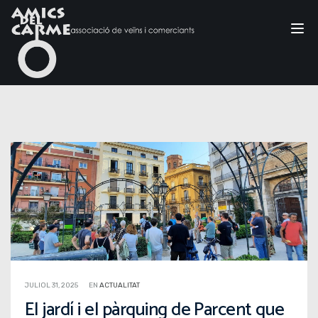
Tog
nav
JULIOL 31, 2025
EN
ACTUALITAT
El jardí i el pàrquing de Parcent que