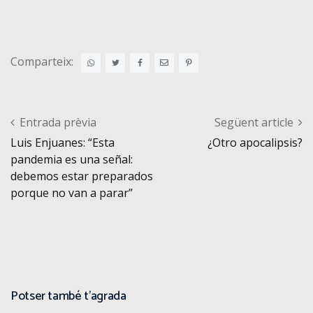
Comparteix:
Post navigation
Entrada prèvia
Següent article
Luis Enjuanes: “Esta
¿Otro apocalipsis?
pandemia es una señal:
debemos estar preparados
porque no van a parar”
Potser també t'agrada