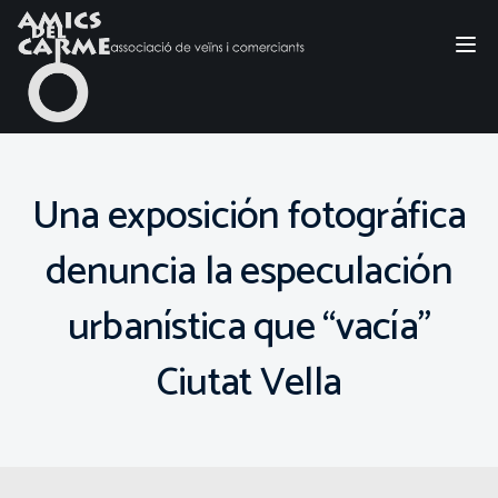
Tog
nav
Una exposición fotográfica
denuncia la especulación
urbanística que “vacía”
Ciutat Vella