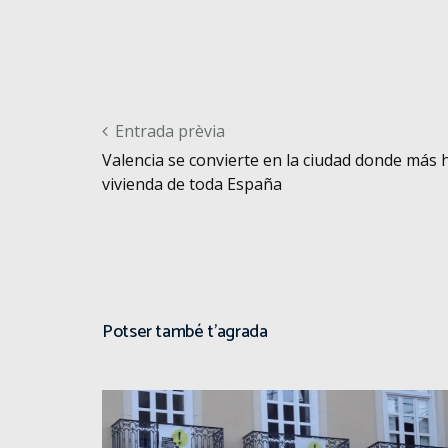
Post navigation
Entrada prèvia
Valencia se convierte en la ciudad donde más h
vivienda de toda España
Potser també t'agrada