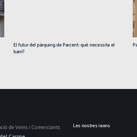
El futur del pàrquing de Parcent: què necessita el
Pa
barri?
Les nostres raons
ció de Veïns i Comerciants
 del Carme