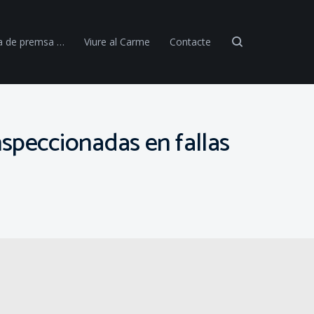
a de premsa …
Viure al Carme
Contacte
nspeccionadas en fallas