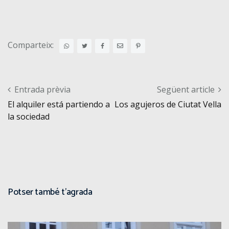
Comparteix:
Post navigation
Entrada prèvia
Següent article
El alquiler está partiendo a
Los agujeros de Ciutat Vella
la sociedad
Potser també t'agrada