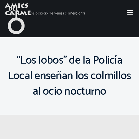
Tog
nav
“Los lobos” de la Policía
Local enseñan los colmillos
al ocio nocturno