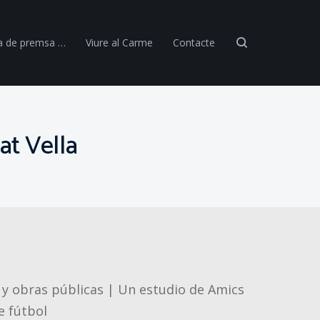
a de premsa …
Viure al Carme
Contacte
at Vella
s y obras públicas | Un estudio de Amics
e fútbol