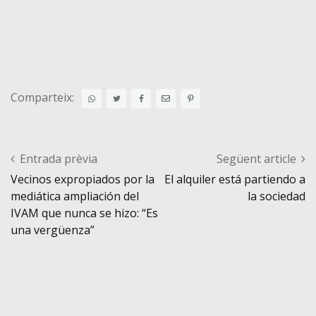
Comparteix:
Post navigation
Entrada prèvia
Següent article
Vecinos expropiados por la
El alquiler está partiendo a
mediática ampliación del
la sociedad
IVAM que nunca se hizo: “Es
una vergüenza”