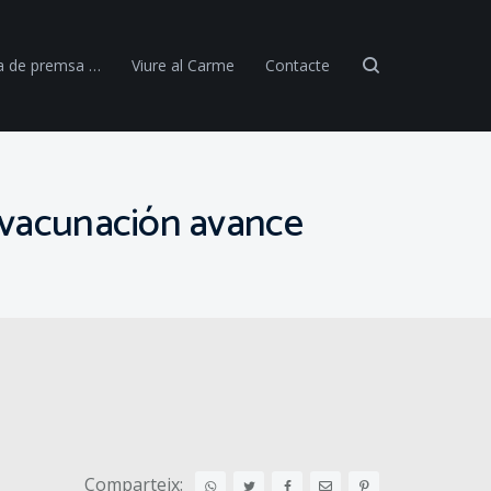
a de premsa …
Viure al Carme
Contacte
a vacunación avance
Comparteix: