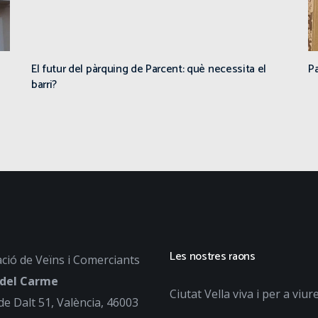
El futur del pàrquing de Parcent: què necessita el
Pa
barri?
Les nostres raons
ció de Veïns i Comerciants
 del Carme
Ciutat Vella viva i per a viur
de Dalt 51, València, 46003