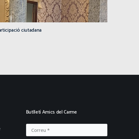
rticipació ciutadana
Butlletí Amics del Carme
e