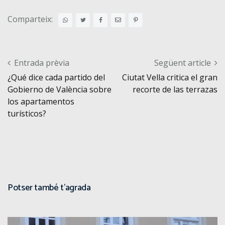
Comparteix:
Post navigation
Entrada prèvia
Següent article
¿Qué dice cada partido del
Ciutat Vella critica el gran
Gobierno de València sobre
recorte de las terrazas
los apartamentos
turísticos?
Potser també t'agrada