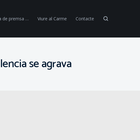
a de premsa …
Viure al Carme
Contacte
alencia se agrava