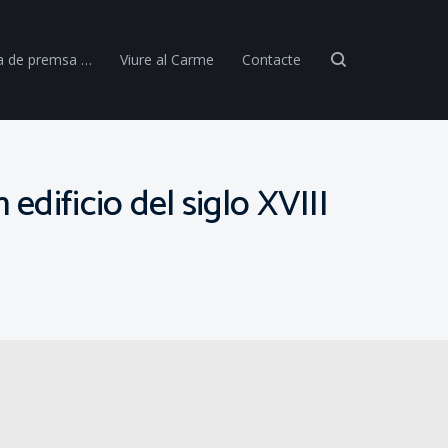
a de premsa …
Viure al Carme
Contacte
edificio del siglo XVIII