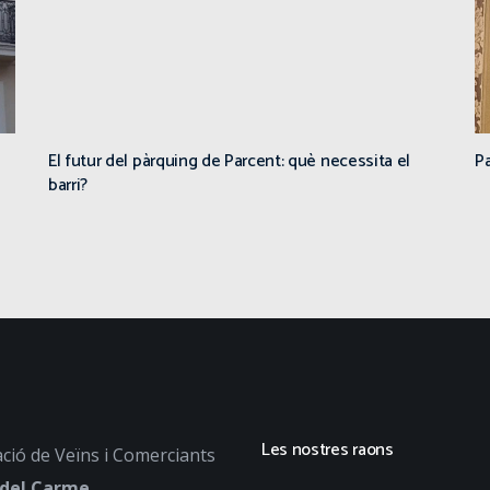
El futur del pàrquing de Parcent: què necessita el
Pa
barri?
Les nostres raons
ció de Veïns i Comerciants
 del Carme