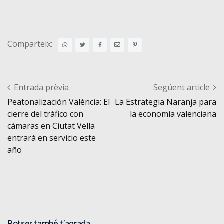
Comparteix:
Post navigation
Entrada prèvia
Següent article
Peatonalización València: El
La Estrategia Naranja para
cierre del tráfico con
la economía valenciana
cámaras en Ciutat Vella
entrará en servicio este
año