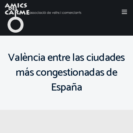
Tog
nav
València entre las ciudades
más congestionadas de
España