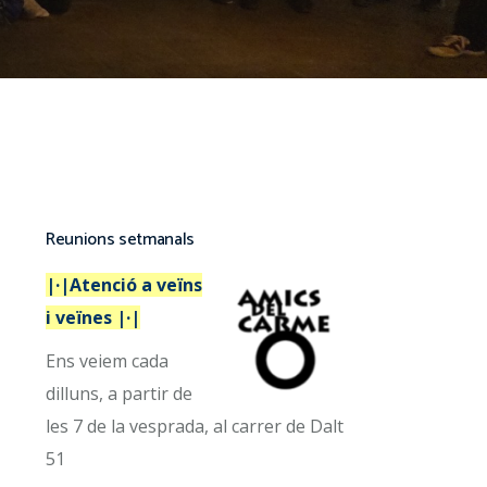
Reunions setmanals
|·|Atenció a veïns
i veïnes |·|
Ens veiem cada
dilluns, a partir de
les 7 de la vesprada, al carrer de Dalt
51