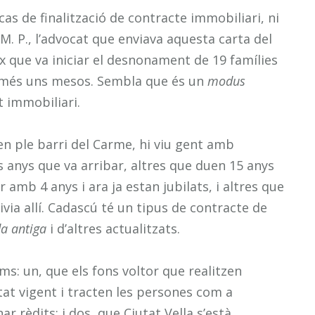
as de finalització de contracte immobiliari, ni
M. P., l’advocat que enviava aquesta carta del
x que va iniciar el desnonament de 19 famílies
 només uns mesos. Sembla que és un
modus
 immobiliari.
 en ple barri del Carme, hi viu gent amb
s anys que va arribar, altres que duen 15 anys
r amb 4 anys i ara ja estan jubilats, i altres que
ivia allí. Cadascú té un tipus de contracte de
a antiga
i d’altres actualitzats.
ms: un, que els fons voltor que realitzen
at vigent i tracten les persones com a
 rèdits; i dos, que Ciutat Vella s’està