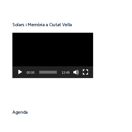
Solars i Memòria a Ciutat Vella
Reproductor
de
vídeo
00:00
13:49
Agenda