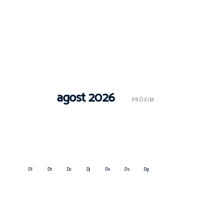
agost 2026
PRÒXIM
Dl
Dt
Dc
Dj
Dv
Ds
Dg