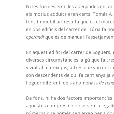
Ni les formes eren les adequades en un c
els motius adduïts eren certs. Tomás A. 
fons immobiliari resulta que és el matei
en dos edificis del carrer del Túria fa
operandi
que és de manual: l’assetjament
En aquest edifici del carrer de Soguers,
diverses circumstàncies: algú que fa tre
vivint al mateix pis, altres que van entra
són descendents de qui fa cent anys ja v
lloguer diferent: dels anomenats
de rend
De fons, hi ha dos factors importantíssi
aquestes compres no observen la legalit
números que només serveixen per a donar