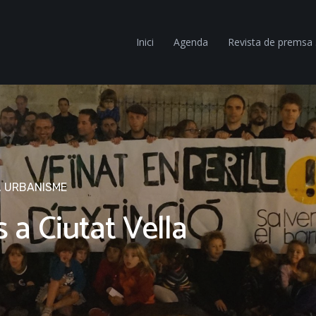
Inici
Agenda
Revista de premsa
,
URBANISME
a Ciutat Vella