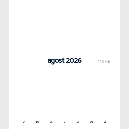
agost 2026
PRÒXIM
Dl
Dt
Dc
Dj
Dv
Ds
Dg