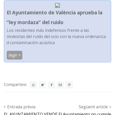
El Ayuntamiento de València aprueba la
“ley mordaza” del ruido
Los residentes más indefensos frente a las
molestias del ruido del ocio con la nueva ordenanza
d contaminación acústica
llegir +
Comparteix:
Post navigation
Entrada prèvia
Següent article
EL AYUNTAMIENTO VENDE
El Ayuntamiento no cumple