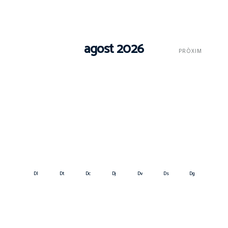
agost 2026
PRÒXIM
Dl
Dt
Dc
Dj
Dv
Ds
Dg