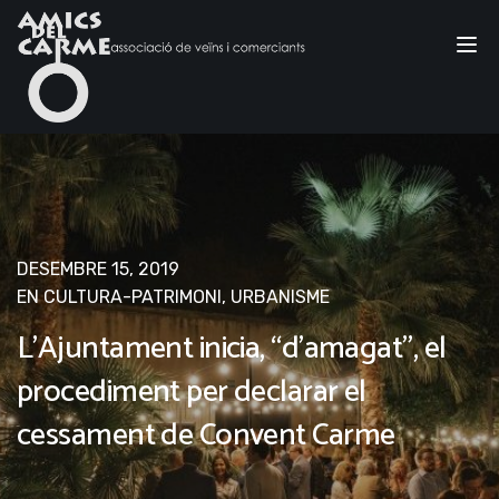
Tog
nav
DESEMBRE 15, 2019
EN
CULTURA-PATRIMONI
,
URBANISME
L’Ajuntament inicia, “d’amagat”, el
procediment per declarar el
cessament de Convent Carme