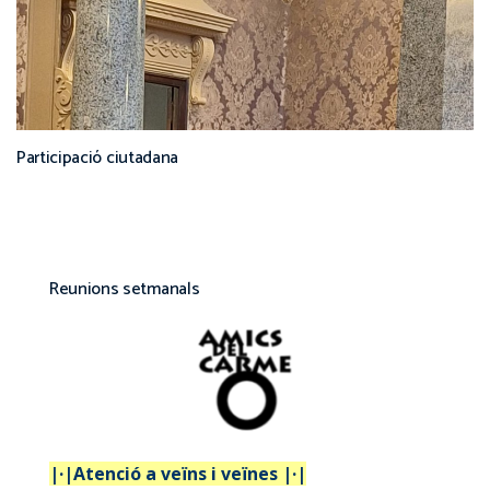
Participació ciutadana
Reunions setmanals
|·|Atenció a veïns i veïnes |·|