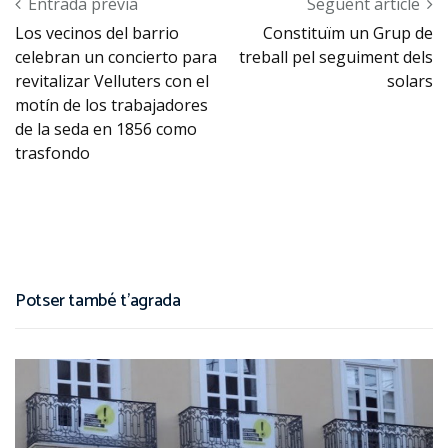
Post navigation
Entrada prèvia
Següent article
Los vecinos del barrio
Constituïm un Grup de
celebran un concierto para
treball pel seguiment dels
revitalizar Velluters con el
solars
motín de los trabajadores
de la seda en 1856 como
trasfondo
Potser també t'agrada