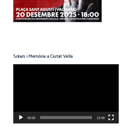
Solars i Memòria a Ciutat Vella
Reproductor
de
vídeo
00:00
13:49