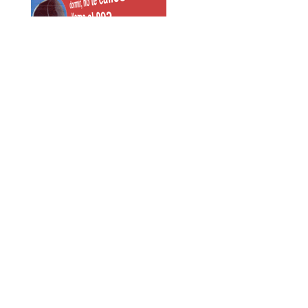
Tweets by AmicsDelCarme