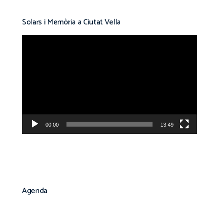
Solars i Memòria a Ciutat Vella
Reproductor
de
vídeo
00:00
13:49
Agenda