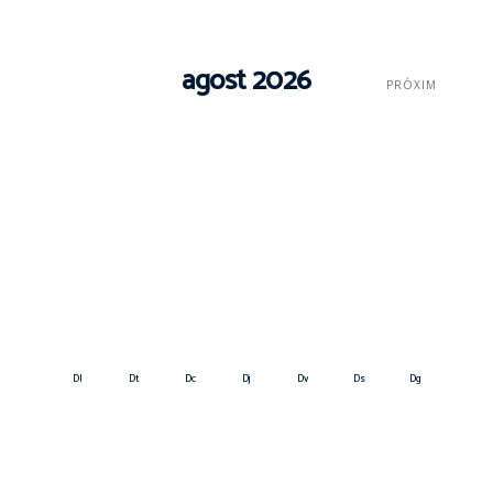
agost 2026
PRÒXIM
Dl
Dt
Dc
Dj
Dv
Ds
Dg