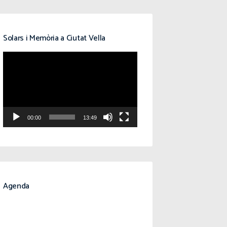
Solars i Memòria a Ciutat Vella
Reproductor
de
vídeo
00:00
13:49
Agenda