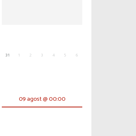
31
1
2
3
4
5
6
09 agost @ 00:00