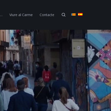
 …
Viure al Carme
Contacte