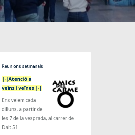
Reunions setmanals
|·|Atenció a
veïns i veïnes |·|
Ens veiem cada
dilluns, a partir de
les 7 de la vesprada, al carrer de
Dalt 51