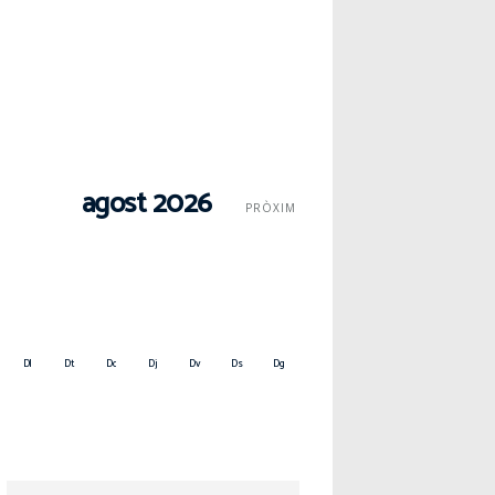
agost 2026
PRÒXIM
Dl
Dt
Dc
Dj
Dv
Ds
Dg