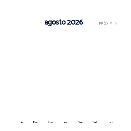
agosto 2026
PRÒXIM
Lun
Mar
Mié
Jue
Vie
Sáb
Dom