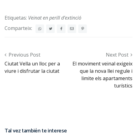
Etiquetas:
Veïnat en perill d’extinció
Comparteix:
Post navigation
Previous Post
Next Post
Ciutat Vella un lloc per a
El moviment veïnal exigeix
viure i disfrutar la ciutat
que la nova llei regule i
limite els apartaments
turístics
Tal vez también te interese