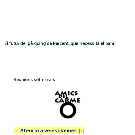
El futur del pàrquing de Parcent: què necessita el barri?
Reunions setmanals
|·|Atenció a veïns i veïnes |·|