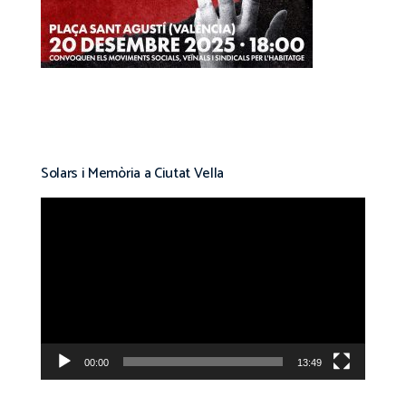
Solars i Memòria a Ciutat Vella
Reproductor
de
vídeo
00:00
13:49