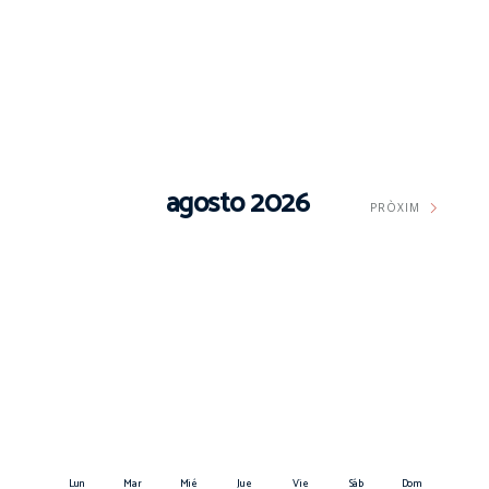
agosto 2026
PRÒXIM
Lun
Mar
Mié
Jue
Vie
Sáb
Dom