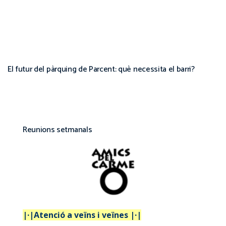
El futur del pàrquing de Parcent: què necessita el barri?
Reunions setmanals
|·|Atenció a veïns i veïnes |·|