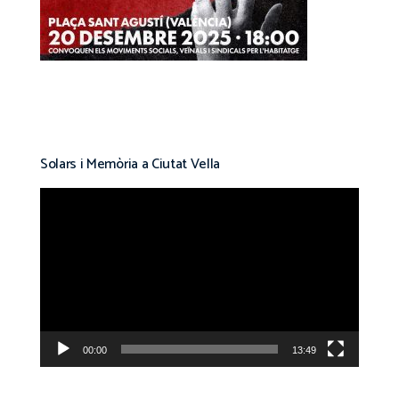
Solars i Memòria a Ciutat Vella
Reproductor
de
vídeo
00:00
13:49