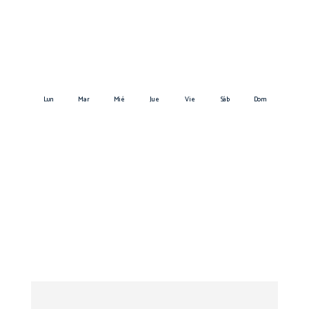
Lun
Mar
Mié
Jue
Vie
Sáb
Dom