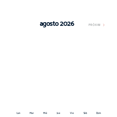
agosto 2026
PRÒXIM
Lun
Mar
Mié
Jue
Vie
Sáb
Dom