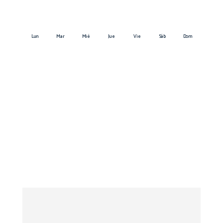
Lun
Mar
Mié
Jue
Vie
Sáb
Dom