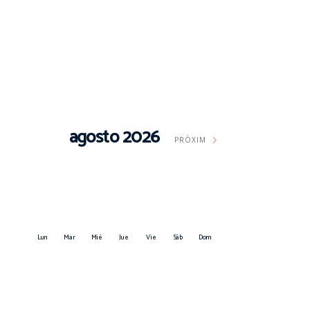
agosto 2026
PRÒXIM
Lun
Mar
Mié
Jue
Vie
Sáb
Dom