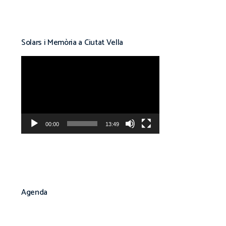
Solars i Memòria a Ciutat Vella
Reproductor
de
vídeo
00:00
13:49
Agenda