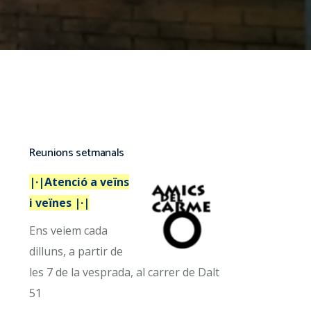
Reunions setmanals
|·|Atenció a veïns
i veïnes |·|
Ens veiem cada
dilluns, a partir de
les 7 de la vesprada, al carrer de Dalt
51