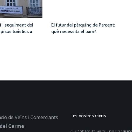
i i seguiment del
El futur del pàrquing de Parcent:
pisos turístics a
què necessita el barri?
Les nostres raons
ció de Veïns i Comerciants
 del Carme
Ciutat Vella viva i per a viur