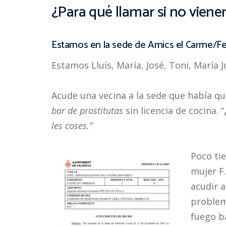
¿Para qué llamar si no viene
Estamos en la sede de Amics el Carme/F
Estamos Lluís, María, José, Toni, María J
Acude una vecina a la sede que había q
bar de prostitutas
sin licencia de cocina. “
les coses.”
Poco ti
mujer F.
acudir a
problem
fuego ba