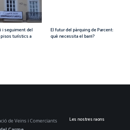
i i seguiment del
El futur del pàrquing de Parcent:
pisos turístics a
què necessita el barri?
Les nostres raons
ció de Veïns i Comerciants
 del Carme