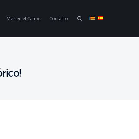
Vivir en el Carme
Contacto
órico!