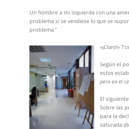
Un hombre a mi izquierda con una ameri
problema si se vendiese lo que se supone
problema.”
«¡
Claro
!» To
Según el po
estos estab
pero en el ce
El siguient
Sobre las p
para la de
saturada d