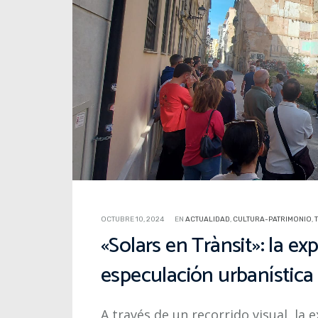
OCTUBRE 10, 2024
EN
ACTUALIDAD
,
CULTURA-PATRIMONIO
,
«Solars en Trànsit»: la e
especulación urbanística 
A través de un recorrido visual, la