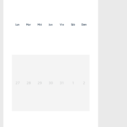
Lun
Mar
Mié
Jue
Vie
Sáb
Dom
27
28
29
30
31
1
2