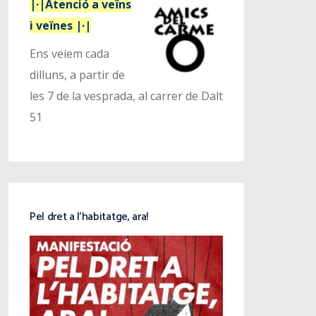
|·|Atenció a veïns
i veïnes |·|
Ens veiem cada
dilluns, a partir de
les 7 de la vesprada, al carrer de Dalt
51
Pel dret a l’habitatge, ara!