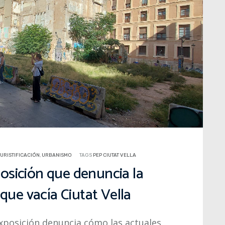
TURISTIFICACIÓN
,
URBANISMO
TAGS
PEP CIUTAT VELLA
xposición que denuncia la
que vacía Ciutat Vella
 exposición denuncia cómo las actuales