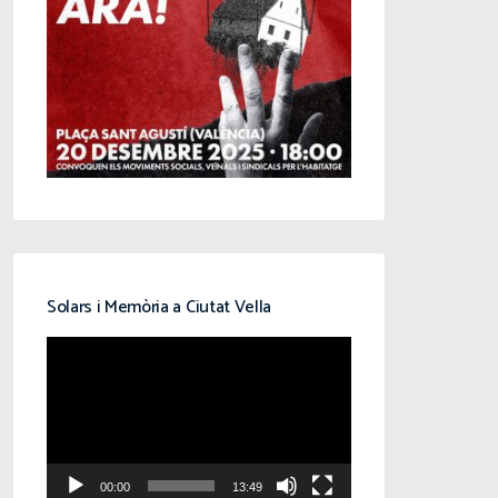
Solars i Memòria a Ciutat Vella
Reproductor
de
vídeo
00:00
13:49