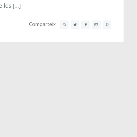
 los […]
Comparteix: