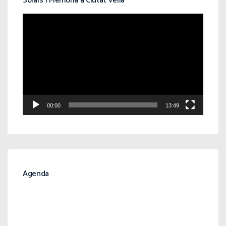
Solars i Memòria a Ciutat Vella
Reproductor
de
vídeo
00:00
13:49
Agenda