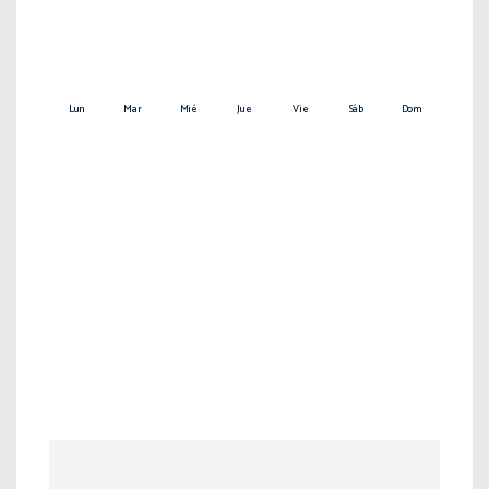
Lun
Mar
Mié
Jue
Vie
Sáb
Dom