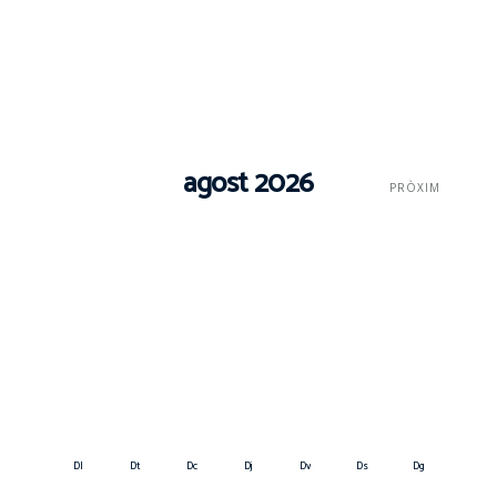
agost 2026
PRÒXIM
Dl
Dt
Dc
Dj
Dv
Ds
Dg