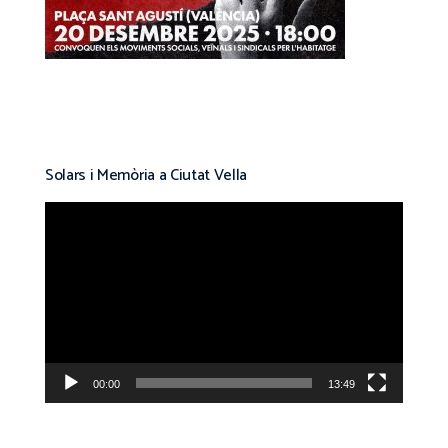
Solars i Memòria a Ciutat Vella
Reproductor
de
vídeo
00:00
13:49