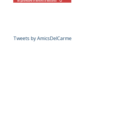
Tweets by AmicsDelCarme
Ajuntament de València: Ajudes a la vivenda