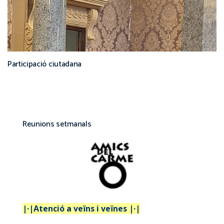
Participació ciutadana
Reunions setmanals
|·|Atenció a veïns i veïnes |·|