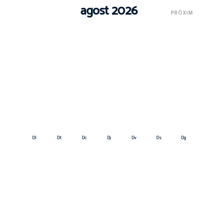
agost 2026
PRÒXIM
Dl
Dt
Dc
Dj
Dv
Ds
Dg