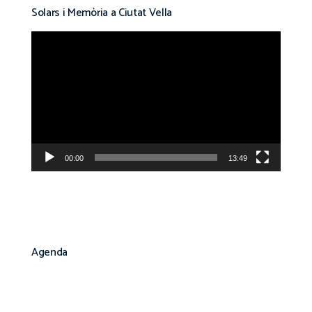
Solars i Memòria a Ciutat Vella
Reproductor
de
vídeo
00:00
13:49
Agenda