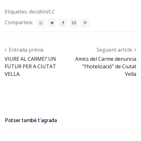
Etiquetes:
decidimVLC
Comparteix:
Post navigation
Entrada prèvia
Següent article
VIURE AL CARME? UN
Amics del Carme denuncia
FUTUR PER A CIUTAT
“l’hotelizació” de Ciutat
VELLA.
Vella
Potser també t'agrada