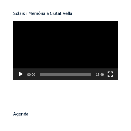
Solars i Memòria a Ciutat Vella
Reproductor
de
vídeo
00:00
13:49
Agenda