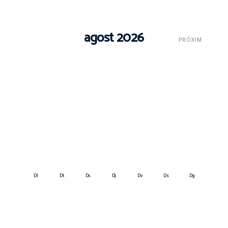
agost 2026
PRÒXIM
Dl
Dt
Dc
Dj
Dv
Ds
Dg