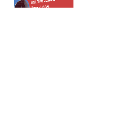
Tweets by AmicsDelCarme