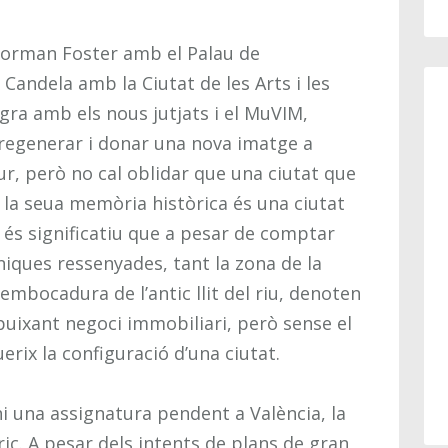
 Norman Foster amb el Palau de
 Candela amb la Ciutat de les Arts i les
ra amb els nous jutjats i el MuVIM,
 regenerar i donar una nova imatge a
ur, però no cal oblidar que una ciutat que
 i la seua memòria històrica és una ciutat
, és significatiu que a pesar de comptar
iques ressenyades, tant la zona de la
embocadura de l’antic llit del riu, denoten
uixant negoci immobiliari, però sense el
ix la configuració d’una ciutat.
hi una assignatura pendent a València, la
ric. A pesar dels intents de plans de gran