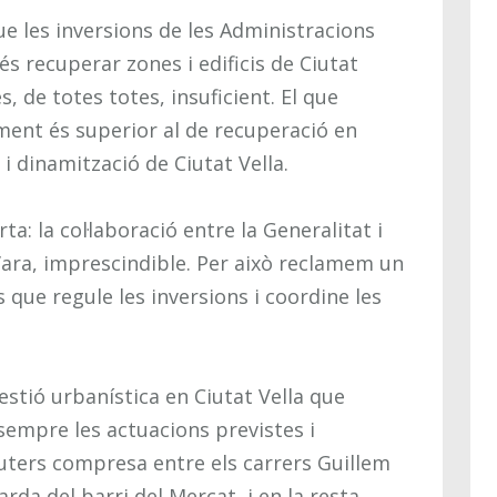
ue les inversions de les Administracions
s recuperar zones i edificis de Ciutat
és, de totes totes, insuficient. El que
ment és superior al de recuperació en
 i dinamització de Ciutat Vella.
ta: la col·laboració entre la Generalitat i
’ara, imprescindible. Per això reclamem un
que regule les inversions i coordine les
tió urbanística en Ciutat Vella que
empre les actuacions previstes i
uters compresa entre els carrers Guillem
arda del barri del Mercat, i en la resta