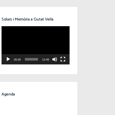
Solars i Memòria a Ciutat Vella
Reproductor
de
vídeo
00:00
13:49
Agenda