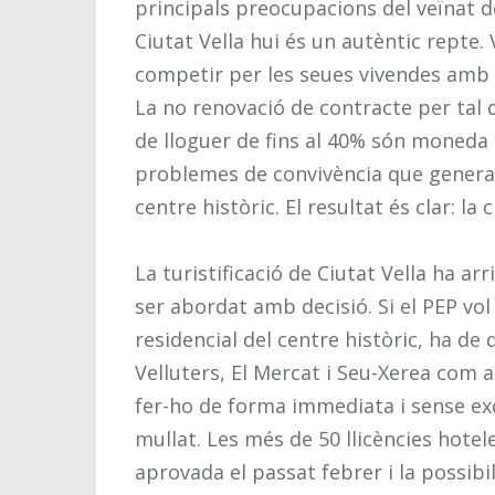
principals preocupacions del veïnat de
Ciutat Vella hui és un autèntic repte. 
competir per les seues vivendes amb g
La no renovació de contracte per tal 
de lloguer de fins al 40% són moneda 
problemes de convivència que genera l
centre històric. El resultat és clar: la
La turistificació de Ciutat Vella ha a
ser abordat amb decisió. Si el PEP vol
residencial del centre històric, ha de d
Velluters, El Mercat i Seu-Xerea com 
fer-ho de forma immediata i sense ex
mullat. Les més de 50 llicències hot
aprovada el passat febrer i la possibi