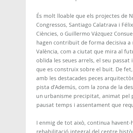
És molt lloable que els projectes de
Congressos, Santiago Calatrava i Félix
Ciències, o Guillermo Vázquez Consueg
hagen contribuït de forma decisiva a
València, com a ciutat que mira al fut
oblida les seues arrels, el seu passat
que es construïx sobre el buit. De fet
amb les destacades peces arquitectòn
pista d’Ademús, com la zona de la des
un urbanisme precipitat, animat pel p
pausat temps i assentament que requer
I enmig de tot això, continua havent-
rehabilitació integral del centre histò