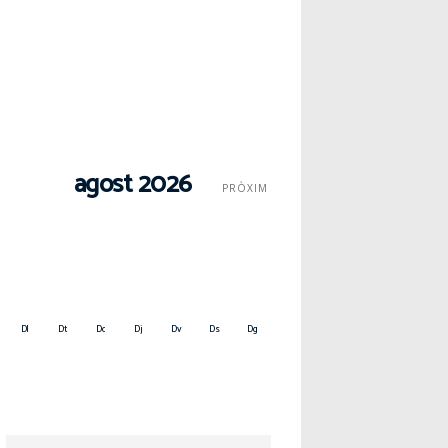
agost 2026
PRÒXIM
Dl
Dt
Dc
Dj
Dv
Ds
Dg