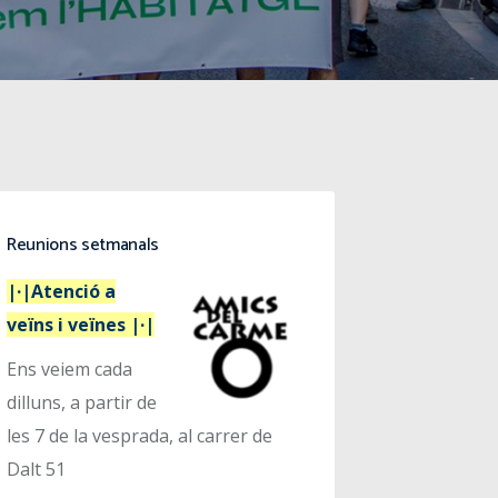
Reunions setmanals
|·|Atenció a
veïns i veïnes |·|
Ens veiem cada
dilluns, a partir de
les 7 de la vesprada, al carrer de
Dalt 51