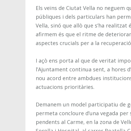
Els veïns de Ciutat Vella no neguem q
públiques i dels particulars han permé
Vella, sinó que allò que s’ha realitzat 
afirmem és que el ritme de deteriora
aspectes crucials per a la recuperació
I açò ens porta al que de veritat impor
l’Ajuntament continua sent, a hores d
nou acord entre ambdues institucions 
actuacions prioritàries.
Demanem un model participatiu de ges
permeta concloure d’una vegada per s
pendents al Carme, en la zona de Vell
Sorolla i Hospital, al carrer Boatella-C