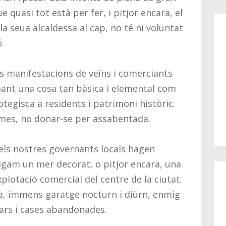
 quasi tot està per fer, i pitjor encara, el
a seua alcaldessa al cap, no té ni voluntat
.
 manifestacions de veïns i comerciants
mant una cosa tan bàsica i elemental com
otegisca a residents i patrimoni històric.
 mes, no donar-se per assabentada.
els nostres governants locals hagen
 sigam un mer decorat, o pitjor encara, una
xplotació comercial del centre de la ciutat:
a, immens garatge nocturn i diürn, enmig
ars i cases abandonades.