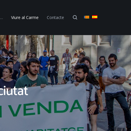
 …
Viure al Carme
Contacte
ciutat