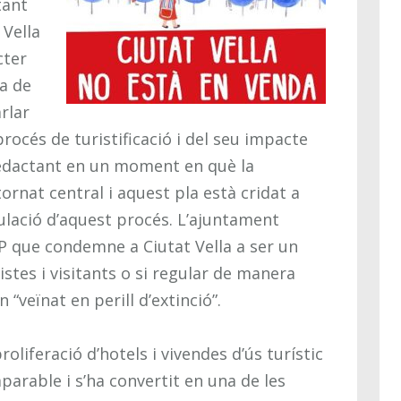
tant
 Vella
cter
na de
rlar
procés de turistificació i del seu impacte
à redactant en un moment en què la
tornat central i aquest pla està cridat a
ulació d’aquest procés. L’ajuntament
PEP que condemne a Ciutat Vella a ser un
istes i visitants o si regular de manera
 “veïnat en perill d’extinció”.
roliferació d’hotels i vivendes d’ús turístic
parable i s’ha convertit en una de les