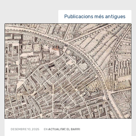
Posts navigation
Publicacions més antigues
DESEMBRE 10, 2025
EN
ACTUALITAT
,
EL BARRI