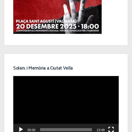
Solars i Memòria a Ciutat Vella
Reproductor
de
vídeo
00:00
13:49