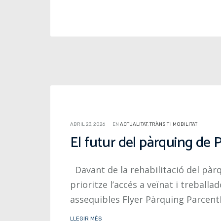
Posts navigation
ABRIL 23, 2026
EN
ACTUALITAT
,
TRÀNSIT I MOBILITAT
El futur del pàrquing de P
Davant de la rehabilitació del pàr
prioritze l’accés a veïnat i treballa
assequibles Flyer Pàrquing Parcent
LLEGIR MÉS