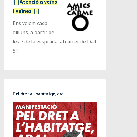
|·|Atenció a veïns
i veïnes |·|
Ens veiem cada
dilluns, a partir de
les 7 de la vesprada, al carrer de Dalt
51
Pel dret a l’habitatge, ara!