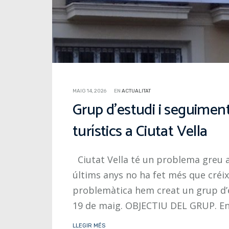
MAIG 14, 2026
EN
ACTUALITAT
Grup d’estudi i seguimen
turístics a Ciutat Vella
Ciutat Vella té un problema greu am
últims anys no ha fet més que créix
problemàtica hem creat un grup d’e
19 de maig. OBJECTIU DEL GRUP. En
LLEGIR MÉS