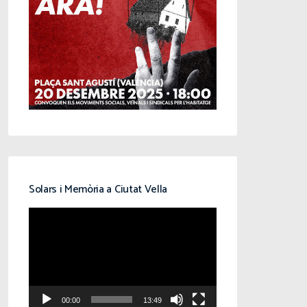
Solars i Memòria a Ciutat Vella
Reproductor
de
vídeo
00:00
13:49