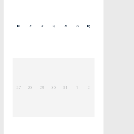
Dl
Dt
Dc
Dj
Dv
Ds
Dg
27
28
29
30
31
1
2