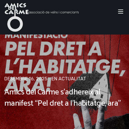
Tog
nav
DESEMBRE 16, 2025
EN
ACTUALITAT
Amics del Carme s’adhereix al
manifest “Pel dret a l’habitatge, ara”