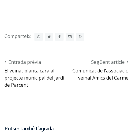
Comparteix:
Post navigation
Entrada prèvia
Següent article
El veïnat planta cara al
Comunicat de l’associació
projecte municipal del jardí
veïnal Amics del Carme
de Parcent
Potser també t'agrada