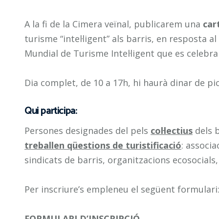
A la fi de la Cimera veïnal, publicarem una
car
turisme “intel·ligent” als barris, en resposta al
Mundial de Turisme Intel·ligent que es celebra 
Dia complet, de 10 a 17h, hi haurà dinar de pi
Qui participa:
Persones designades del pels
col·lectius
dels 
treballen qüestions de turistificació
: associa
sindicats de barris, organitzacions ecosocials,
Per inscriure’s empleneu el següent formulari
FORMULARI D’INSCRIPCIÓ