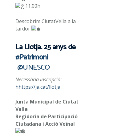
11.00h
Descobrim CiutatVella a la
tardor
La Llotja. 25 anys de
#Patrimoni
@UNESCO
Necessària inscripció:
hhttps://ja.cat/llotja
Junta Municipal de Ciutat
Vella
Regidoria de Participació
Ciutadana i Acció Veïnal