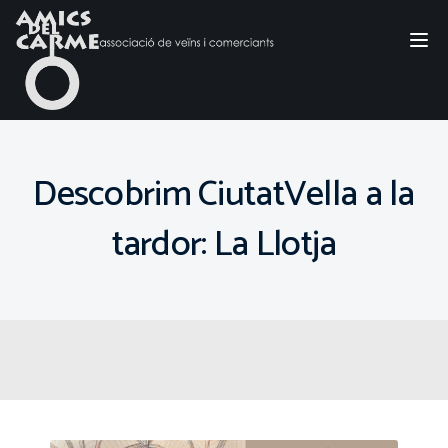
Tog
nav
Descobrim CiutatVella a la
tardor: La Llotja